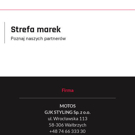
Strefa marek
Poznaj naszych partnerów
Firma
MOTOS
GJK STYLING Sp. z o.o.
ul. Wrocławska 113
58-306 Wałbrzych
+48 74 66 333 30