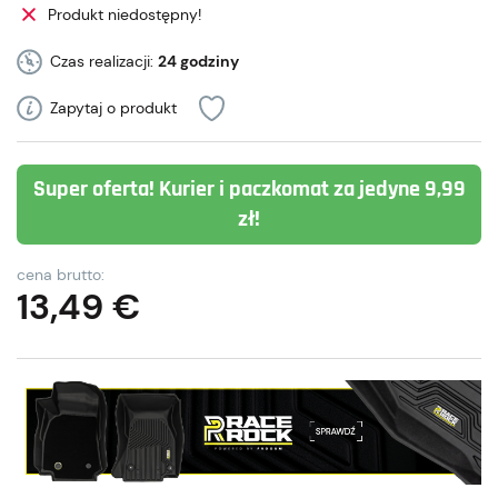
Produkt niedostępny!
Czas realizacji:
24 godziny
Zapytaj o produkt
Super oferta! Kurier i paczkomat za jedyne 9,99
zł!
cena brutto:
13,49
€