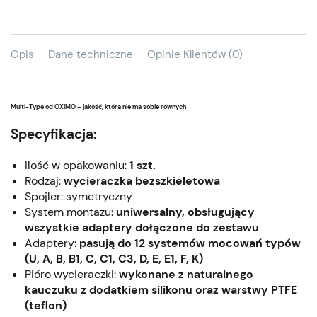
Opis
Dane techniczne
Opinie Klientów (0)
Multi-Type od OXIMO – jakość, która nie ma sobie równych
Specyfikacja:
Ilość w opakowaniu:
1 szt.
Rodzaj:
wycieraczka bezszkieletowa
Spojler: symetryczny
System montażu:
uniwersalny, obsługujący
wszystkie adaptery dołączone do zestawu
Adaptery:
pasują do 12 systemów mocowań typów
(U, A, B, B1, C, C1, C3, D, E, E1, F, K)
Pióro wycieraczki:
wykonane z naturalnego
kauczuku z dodatkiem silikonu oraz warstwy PTFE
(teflon)