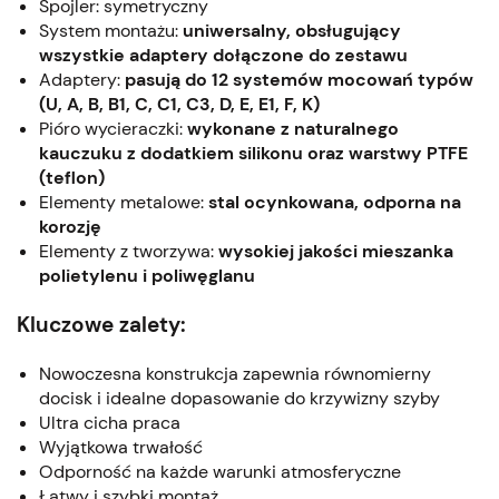
Spojler: symetryczny
System montażu:
uniwersalny, obsługujący
wszystkie adaptery dołączone do zestawu
Adaptery:
pasują do 12 systemów mocowań typów
(U, A, B, B1, C, C1, C3, D, E, E1, F, K)
Pióro wycieraczki:
wykonane z naturalnego
kauczuku z dodatkiem silikonu oraz warstwy PTFE
(teflon)
Elementy metalowe:
stal ocynkowana, odporna na
korozję
Elementy z tworzywa:
wysokiej jakości mieszanka
polietylenu i poliwęglanu
Kluczowe zalety:
Nowoczesna konstrukcja zapewnia równomierny
docisk i idealne dopasowanie do krzywizny szyby
Ultra cicha praca
Wyjątkowa trwałość
Odporność na każde warunki atmosferyczne
Łatwy i szybki montaż