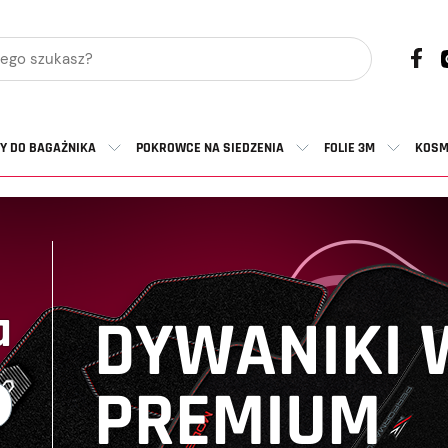
Y DO BAGAŻNIKA
POKROWCE NA SIEDZENIA
FOLIE 3M
KOSM
a
DYWANIKI
PREMIUM