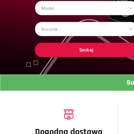
Model
Rocznik
Szukaj
Su
Dogodna dostawa