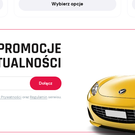
Wybierz opcje
PROMOCJE
TUALNOŚCI
ę Prywatności
oraz
Regulamin
serwisu.