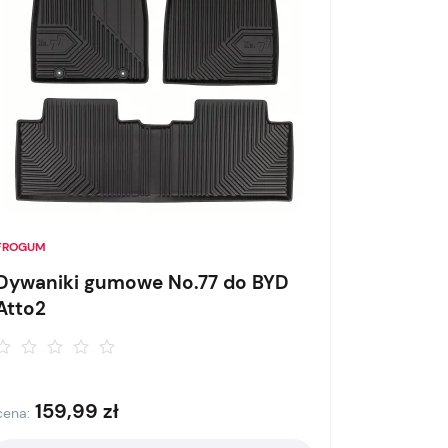
FROGUM
Dywaniki gumowe No.77 do BYD
Atto2
159,99
zł
cena: