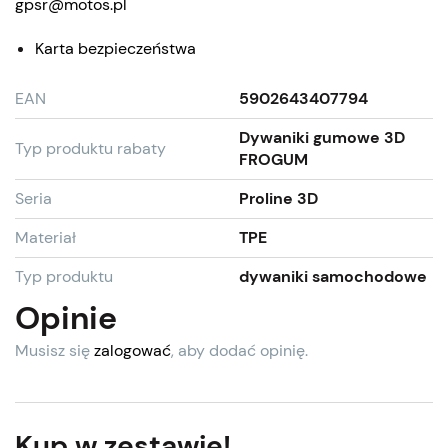
gpsr@motos.pl
Karta bezpieczeństwa
EAN
5902643407794
Dywaniki gumowe 3D
Typ produktu rabaty
FROGUM
Seria
Proline 3D
Materiał
TPE
Typ produktu
dywaniki samochodowe
Opinie
Musisz się
zalogować
, aby dodać opinię.
Kup w zestawie!