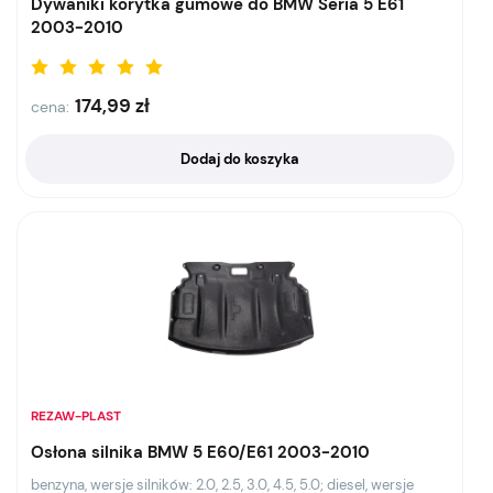
Dywaniki korytka gumowe do BMW Seria 5 E61
2003-2010
174,99
zł
cena:
Dodaj do koszyka
REZAW-PLAST
Osłona silnika BMW 5 E60/E61 2003-2010
benzyna, wersje silników: 2.0, 2.5, 3.0, 4.5, 5.0; diesel, wersje