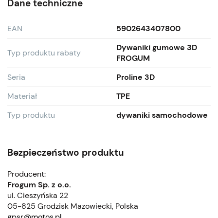
Dane techniczne
EAN
5902643407800
Dywaniki gumowe 3D
Typ produktu rabaty
FROGUM
Seria
Proline 3D
Materiał
TPE
Typ produktu
dywaniki samochodowe
Bezpieczeństwo produktu
Producent:
Frogum Sp. z o.o.
ul. Cieszyńska 22
05-825 Grodzisk Mazowiecki, Polska
gpsr@motos.pl