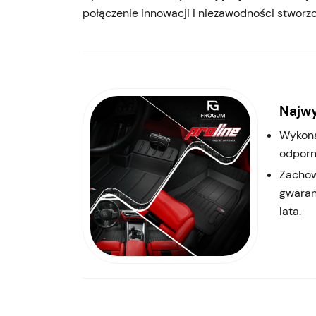
połączenie innowacji i niezawodności stworz
Najwy
Wykona
odporn
Zachow
gwaran
lata.