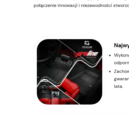
połączenie innowacji i niezawodności stworz
Najwy
Wykona
odporn
Zachow
gwaran
lata.