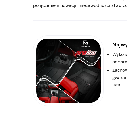
połączenie innowacji i niezawodności stworz
Najwy
Wykona
odporn
Zachow
gwaran
lata.