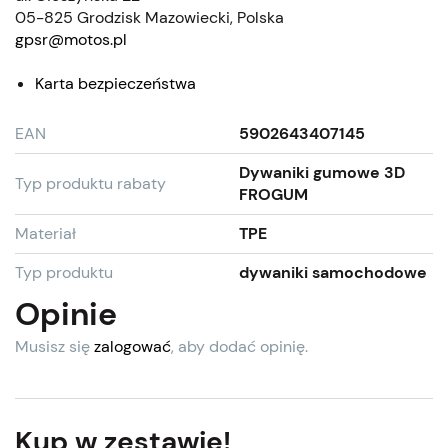
05-825 Grodzisk Mazowiecki, Polska
gpsr@motos.pl
Karta bezpieczeństwa
EAN
5902643407145
Dywaniki gumowe 3D
Typ produktu rabaty
FROGUM
Materiał
TPE
Typ produktu
dywaniki samochodowe
Opinie
Musisz się
zalogować
, aby dodać opinię.
Kup w zestawie!