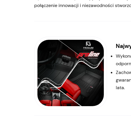
połączenie innowacji i niezawodności stworz
Najwy
Wykona
odporn
Zachow
gwaran
lata.