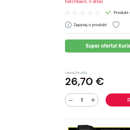
hatchback, 5 drzwi
Produkt 
Zapytaj o produkt
Super oferta! Kuri
cena brutto:
26,70
€
+
-
D