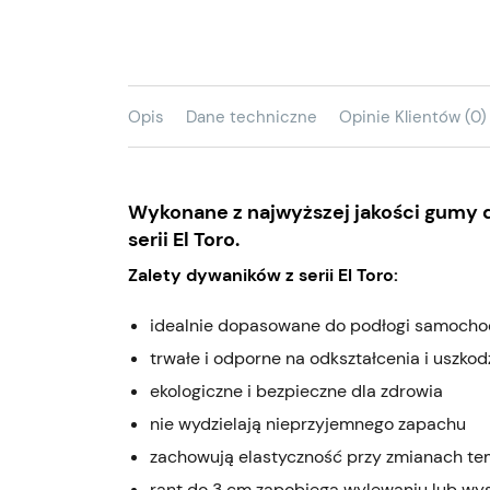
Opis
Dane techniczne
Opinie Klientów (0)
Wykonane z najwyższej jakości gumy
serii El Toro.
Zalety dywaników z serii El Toro:
idealnie dopasowane do podłogi samoch
trwałe i odporne na odkształcenia i uszkod
ekologiczne i bezpieczne dla zdrowia
nie wydzielają nieprzyjemnego zapachu
zachowują elastyczność przy zmianach t
rant do 3 cm zapobiega wylewaniu lub wy