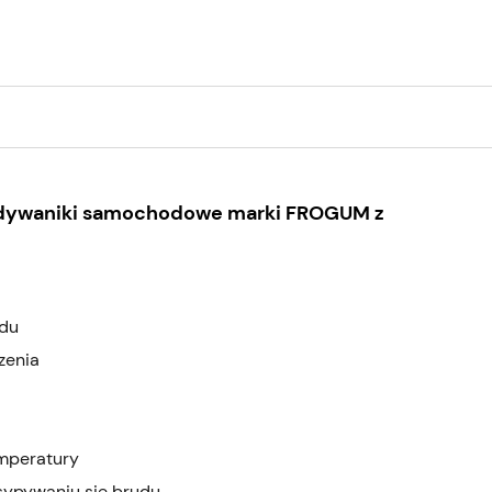
 dywaniki samochodowe marki FROGUM z
odu
zenia
emperatury
sypywaniu się brudu