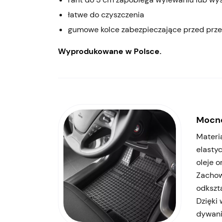
łatwe do czyszczenia
gumowe kolce zabezpieczające przed prz
Wyprodukowane w Polsce.
Mocne
Materi
elasty
oleje o
Zachow
odkszta
Dzięki
dywanik