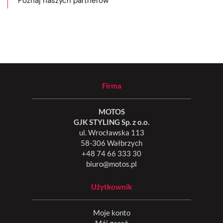
Poznaj naszych partnerów
Firma
MOTOS
GJK STYLING Sp. z o.o.
ul. Wrocławska 113
58-306 Wałbrzych
+48 74 66 333 30
biuro@motos.pl
Użytkownik
Moje konto
Mój garaż