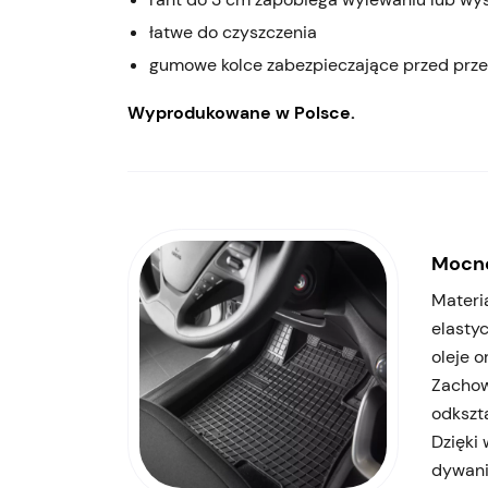
łatwe do czyszczenia
gumowe kolce zabezpieczające przed prz
Wyprodukowane w Polsce.
Mocne
Materi
elasty
oleje o
Zachow
odkszta
Dzięki
dywanik