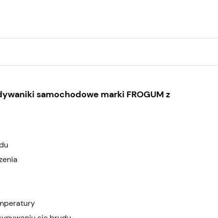
 dywaniki samochodowe marki FROGUM z
odu
zenia
emperatury
sypywaniu się brudu