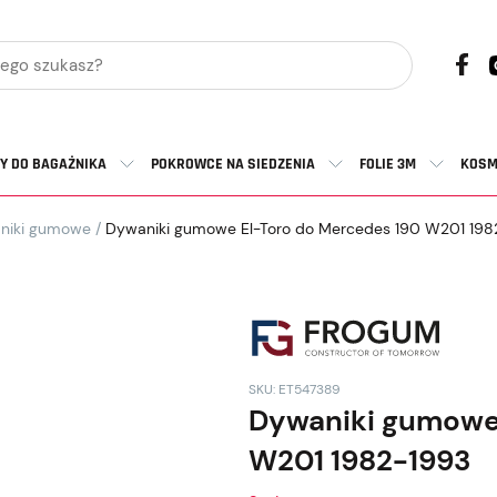
Y DO BAGAŻNIKA
POKROWCE NA SIEDZENIA
FOLIE 3M
KOSM
niki gumowe
/
Dywaniki gumowe El-Toro do Mercedes 190 W201 198
SKU: ET547389
Dywaniki gumowe 
W201 1982-1993