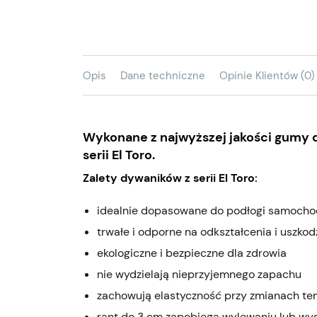
Opis
Dane techniczne
Opinie Klientów (0)
Wykonane z najwyższej jakości gumy
serii El Toro.
Zalety dywaników z serii El Toro:
idealnie dopasowane do podłogi samoch
trwałe i odporne na odkształcenia i uszkod
ekologiczne i bezpieczne dla zdrowia
nie wydzielają nieprzyjemnego zapachu
zachowują elastyczność przy zmianach t
rant do 3 cm zapobiega wylewaniu lub wy