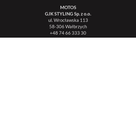
MOTOS
GJK STYLING Sp. z o.o.
ul. Wrocławska 113
58-306 Wałbrzych
+48 74 66 333 30
biuro@motos.pl
Użytkownik
Moje konto
Mój garaż
Zamówienia
Ulubione
Informacje
O nas
Producent dywaników welurowych
Współpraca