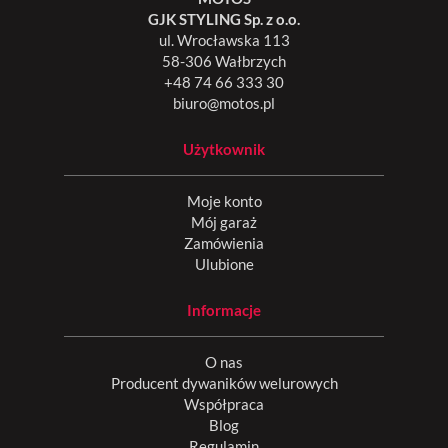
GJK STYLING Sp. z o.o.
ul. Wrocławska 113
58-306 Wałbrzych
+48 74 66 333 30
biuro@motos.pl
Użytkownik
Moje konto
Mój garaż
Zamówienia
Ulubione
Informacje
O nas
Producent dywaników welurowych
Współpraca
Blog
Regulamin