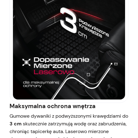
Maksymalna ochrona wnętrza
Gumowe dywaniki z podwyższonymi krawędziami do
3 cm
skutecznie zatrzymują wodę oraz zabrudzenia,
chroniąc tapicerkę auta. Laserowo mierzone