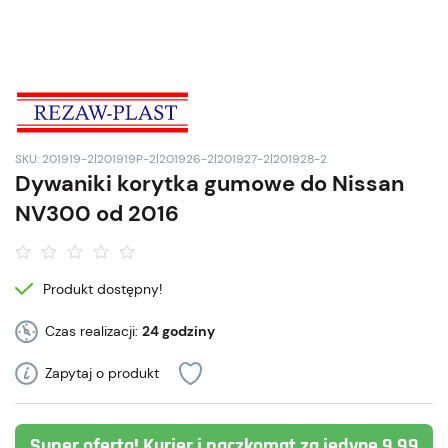
SKU: 201919-2|201919P-2|201926-2|201927-2|201928-2
Dywaniki korytka gumowe do Nissan
NV300 od 2016
Produkt dostępny!
Czas realizacji:
24 godziny
Zapytaj o produkt
Super oferta! Kurier i paczkomat za jedyne 9,99