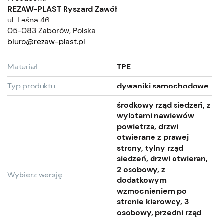
REZAW-PLAST Ryszard Zawół
ul. Leśna 46
05-083 Zaborów, Polska
biuro@rezaw-plast.pl
Materiał
TPE
Typ produktu
dywaniki samochodowe
środkowy rząd siedzeń, z
wylotami nawiewów
powietrza, drzwi
otwierane z prawej
strony, tylny rząd
siedzeń, drzwi otwieran,
2 osobowy, z
Wybierz wersję
dodatkowym
wzmocnieniem po
stronie kierowcy, 3
osobowy, przedni rząd