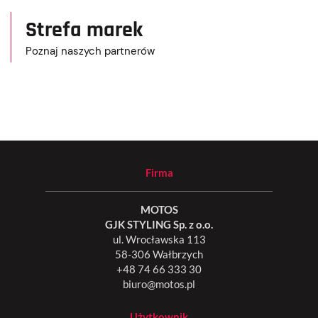
Strefa marek
Poznaj naszych partnerów
Firma
MOTOS
GJK STYLING Sp. z o.o.
ul. Wrocławska 113
58-306 Wałbrzych
+48 74 66 333 30
biuro@motos.pl
Użytkownik