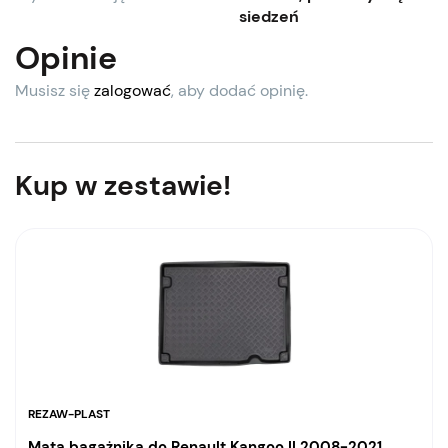
siedzeń
Opinie
Musisz się
zalogować
, aby dodać opinię.
Kup w zestawie!
REZAW-PLAST
Mata bagażnika do Renault Kangoo II 2008-2021