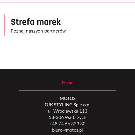
Strefa marek
Poznaj naszych partnerów
Firma
MOTOS
GJK STYLING Sp. z o.o.
ul. Wrocławska 113
58-306 Wałbrzych
+48 74 66 333 30
biuro@motos.pl