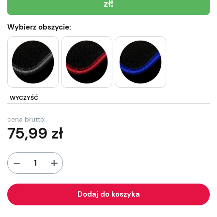
zł!
Wybierz obszycie:
WYCZYŚĆ
cena brutto:
75,99
zł
+
-
Dodaj do koszyka