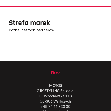
Strefa marek
Poznaj naszych partnerów
Firma
MOTOS
GJK STYLING Sp. z o.o.
ul. Wrocławska 113
58-306 Wałbrzych
+48 74 66 333 30