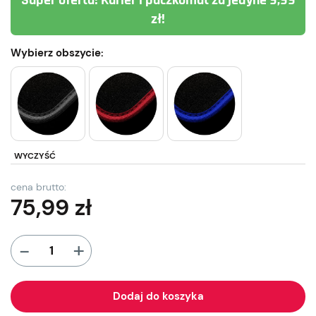
Super oferta! Kurier i paczkomat za jedyne 9,99
zł!
Wybierz obszycie:
WYCZYŚĆ
cena brutto:
75,99
zł
+
-
Dodaj do koszyka