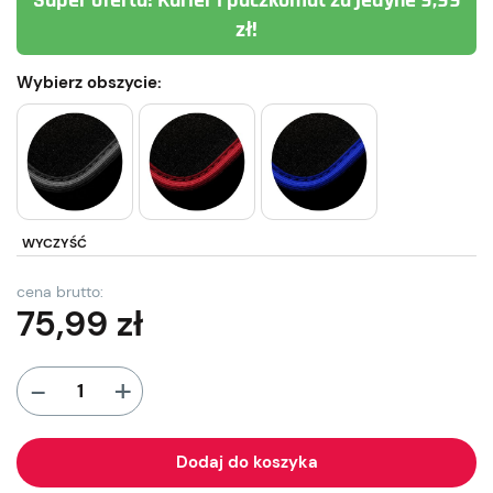
Super oferta! Kurier i paczkomat za jedyne 9,99
zł!
Wybierz obszycie:
WYCZYŚĆ
cena brutto:
75,99
zł
+
-
Dodaj do koszyka