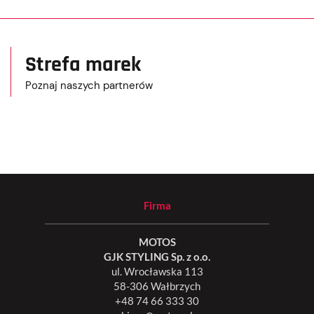
Strefa marek
Poznaj naszych partnerów
Firma
MOTOS
GJK STYLING Sp. z o.o.
ul. Wrocławska 113
58-306 Wałbrzych
+48 74 66 333 30