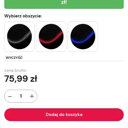
zł!
Wybierz obszycie:
WYCZYŚĆ
cena brutto:
75,99
zł
+
-
Dodaj do koszyka