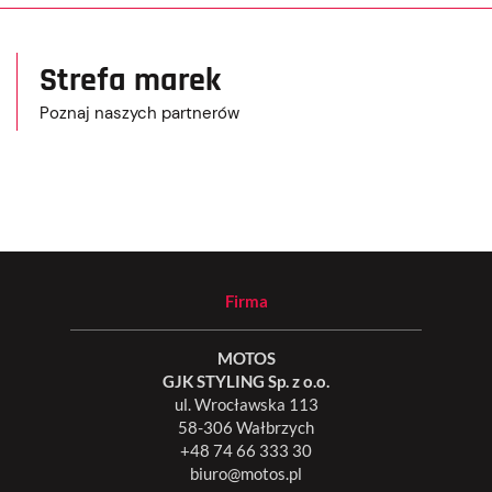
Strefa marek
Poznaj naszych partnerów
Firma
MOTOS
GJK STYLING Sp. z o.o.
ul. Wrocławska 113
58-306 Wałbrzych
+48 74 66 333 30
biuro@motos.pl