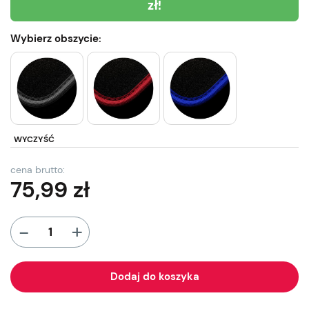
zł!
Wybierz obszycie:
WYCZYŚĆ
cena brutto:
75,99
zł
+
-
Dodaj do koszyka