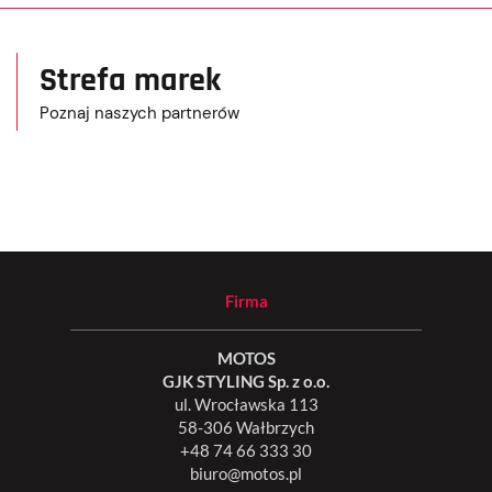
Strefa marek
Poznaj naszych partnerów
Firma
MOTOS
GJK STYLING Sp. z o.o.
ul. Wrocławska 113
58-306 Wałbrzych
+48 74 66 333 30
biuro@motos.pl