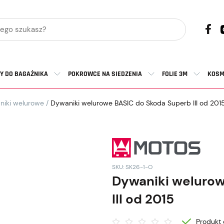
Y DO BAGAŻNIKA
POKROWCE NA SIEDZENIA
FOLIE 3M
KOSM
niki welurowe
/
Dywaniki welurowe BASIC do Skoda Superb III od 201
SKU: SK26-1-O
Dywaniki welurow
III od 2015
Produkt 