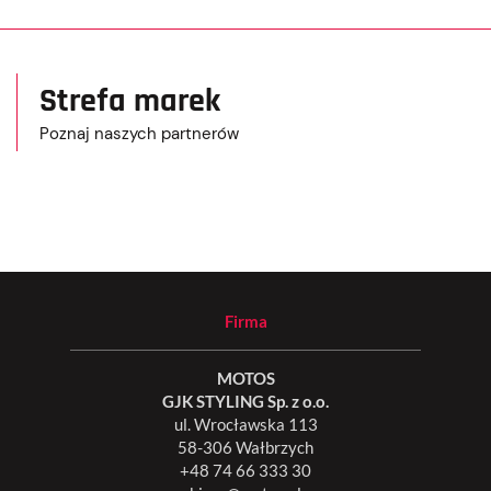
Strefa marek
Poznaj naszych partnerów
Firma
MOTOS
GJK STYLING Sp. z o.o.
ul. Wrocławska 113
58-306 Wałbrzych
+48 74 66 333 30