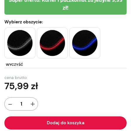
Super oferta! Kurier i paczkomat za jedyne 9,99
zł!
Wybierz obszycie:
WYCZYŚĆ
cena brutto:
75,99
zł
+
-
Dodaj do koszyka