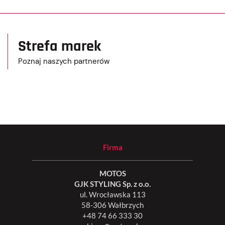
Strefa marek
Poznaj naszych partnerów
Firma
MOTOS
GJK STYLING Sp. z o.o.
ul. Wrocławska 113
58-306 Wałbrzych
+48 74 66 333 30