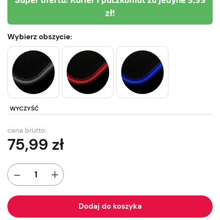
Super oferta! Kurier i paczkomat za jedyne 9,99
zł!
Wybierz obszycie:
WYCZYŚĆ
cena brutto:
75,99
zł
+
-
Dodaj do koszyka