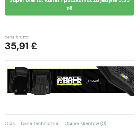
Super oferta! Kurier i paczkomat za jedyne 9,99
zł!
cena brutto:
35,91
£
Opis
Dane techniczne
Opinie Klientów (0)