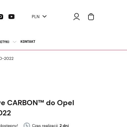
PLN
KONTAKT
ETYKI
10-2022
we CARBON™ do Opel
022
dostępny!
Czas realizacji:
2 dni