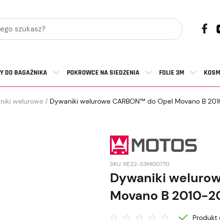
Y DO BAGAŻNIKA
POKROWCE NA SIEDZENIA
FOLIE 3M
KOSM
niki welurowe
/
Dywaniki welurowe CARBON™ do Opel Movano B 20
SKU: RE22-S3M00770
Dywaniki weluro
Movano B 2010-2
Produkt 