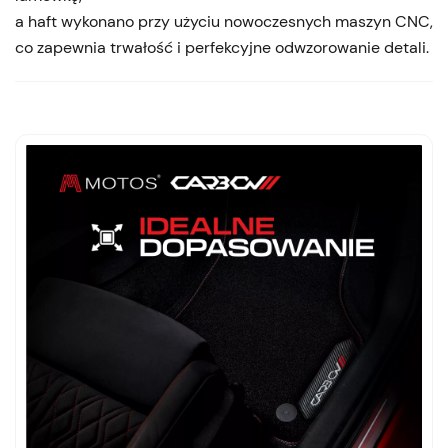
a haft wykonano przy użyciu nowoczesnych maszyn CNC,
co zapewnia trwałość i perfekcyjne odwzorowanie detali.