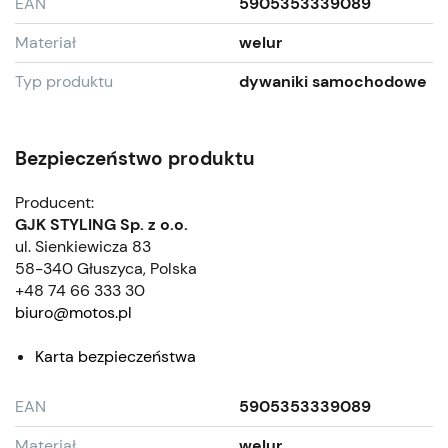
EAN
5905353339089
Materiał
welur
Typ produktu
dywaniki samochodowe
Bezpieczeństwo produktu
Producent:
GJK STYLING Sp. z o.o.
ul. Sienkiewicza 83
58-340 Głuszyca, Polska
+48 74 66 333 30
biuro@motos.pl
Karta bezpieczeństwa
EAN
5905353339089
Materiał
welur