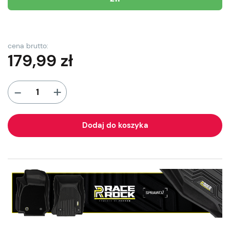
cena brutto:
179,99
zł
+
-
Dodaj do koszyka