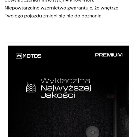
Niepowtarzalne wzornictwo gwarantuje, że wnętrze
Twojego pojazdu zmieni się nie do poznania.