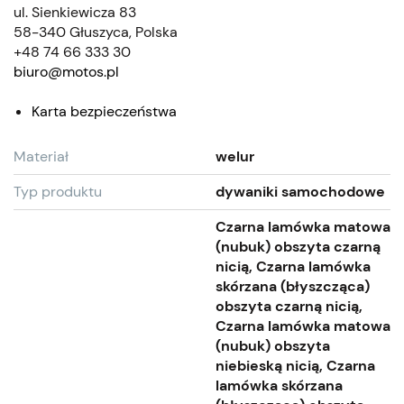
ul. Sienkiewicza 83
58-340 Głuszyca, Polska
+48 74 66 333 30
biuro@motos.pl
Karta bezpieczeństwa
Materiał
welur
Typ produktu
dywaniki samochodowe
Czarna lamówka matowa
(nubuk) obszyta czarną
nicią, Czarna lamówka
skórzana (błyszcząca)
obszyta czarną nicią,
Czarna lamówka matowa
(nubuk) obszyta
niebieską nicią, Czarna
lamówka skórzana