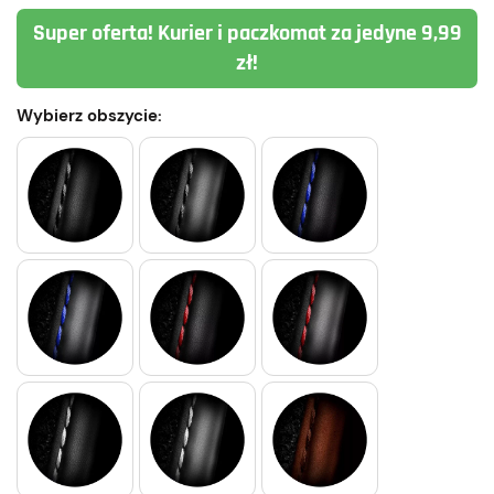
Super oferta! Kurier i paczkomat za jedyne 9,99
zł!
Wybierz obszycie: