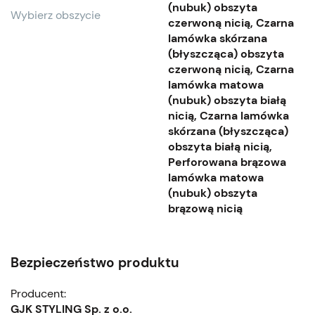
(nubuk) obszyta
Wybierz obszycie
czerwoną nicią, Czarna
lamówka skórzana
(błyszcząca) obszyta
czerwoną nicią, Czarna
lamówka matowa
(nubuk) obszyta białą
nicią, Czarna lamówka
skórzana (błyszcząca)
obszyta białą nicią,
Perforowana brązowa
lamówka matowa
(nubuk) obszyta
brązową nicią
Bezpieczeństwo produktu
Producent:
GJK STYLING Sp. z o.o.