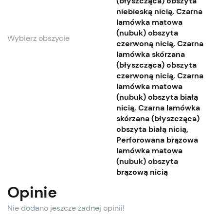
(błyszcząca) obszyta
niebieską nicią, Czarna
lamówka matowa
(nubuk) obszyta
Wybierz obszycie
czerwoną nicią, Czarna
lamówka skórzana
(błyszcząca) obszyta
czerwoną nicią, Czarna
lamówka matowa
(nubuk) obszyta białą
nicią, Czarna lamówka
skórzana (błyszcząca)
obszyta białą nicią,
Perforowana brązowa
lamówka matowa
(nubuk) obszyta
brązową nicią
Opinie
Nie dodano jeszcze żadnej opinii!