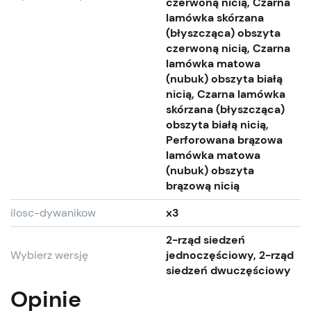
czerwoną nicią, Czarna
lamówka skórzana
(błyszcząca) obszyta
czerwoną nicią, Czarna
lamówka matowa
(nubuk) obszyta białą
nicią, Czarna lamówka
skórzana (błyszcząca)
obszyta białą nicią,
Perforowana brązowa
lamówka matowa
(nubuk) obszyta
brązową nicią
ilosc-dywanikow
x3
2-rząd siedzeń
Wybierz wersję
jednoczęściowy, 2-rząd
siedzeń dwuczęściowy
Opinie