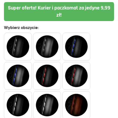
Super oferta! Kurier i paczkomat za jedyne 9,99
zł!
Wybierz obszycie: