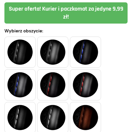
Super oferta! Kurier i paczkomat za jedyne 9,99
zł!
Wybierz obszycie: