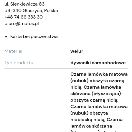
ul. Sienkiewicza 83
58-340 Głuszyca, Polska
+48 74 66 333 30
biuro@motos.pl
Karta bezpieczeństwa
Materiał
welur
Typ produktu
dywaniki samochodowe
Czarna lamówka matowa
(nubuk) obszyta czarną
nicią, Czarna lamówka
skórzana (błyszcząca)
obszyta czarną nicią,
Czarna lamówka matowa
(nubuk) obszyta
niebieską nicią, Czarna
lamówka skórzana