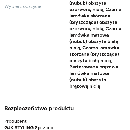
(nubuk) obszyta
Wybierz obszycie
czerwoną nicią, Czarna
lamówka skórzana
(błyszcząca) obszyta
czerwoną nicią, Czarna
lamówka matowa
(nubuk) obszyta białą
nicią, Czarna lamówka
skórzana (błyszcząca)
obszyta białą nicią,
Perforowana brązowa
lamówka matowa
(nubuk) obszyta
brązową nicią
Bezpieczeństwo produktu
Producent:
GJK STYLING Sp. z o.o.