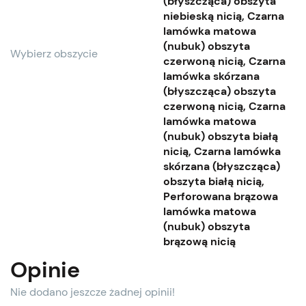
(błyszcząca) obszyta
niebieską nicią, Czarna
lamówka matowa
(nubuk) obszyta
Wybierz obszycie
czerwoną nicią, Czarna
lamówka skórzana
(błyszcząca) obszyta
czerwoną nicią, Czarna
lamówka matowa
(nubuk) obszyta białą
nicią, Czarna lamówka
skórzana (błyszcząca)
obszyta białą nicią,
Perforowana brązowa
lamówka matowa
(nubuk) obszyta
brązową nicią
Opinie
Nie dodano jeszcze żadnej opinii!