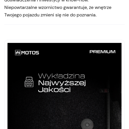
Niepowtarzalne wzornictwo gwarantuje, że wnętrze
Twojego pojazdu zmieni się nie do poznania.