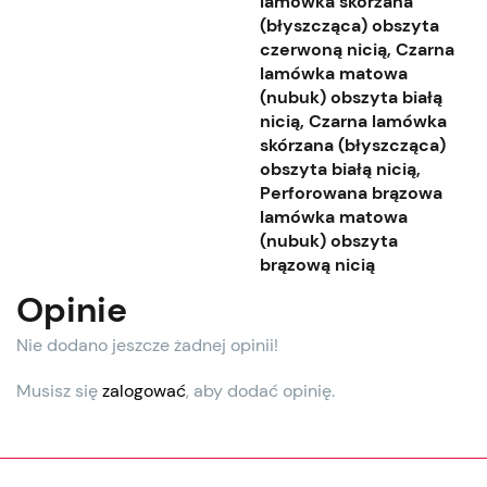
lamówka skórzana
(błyszcząca) obszyta
czerwoną nicią, Czarna
lamówka matowa
(nubuk) obszyta białą
nicią, Czarna lamówka
skórzana (błyszcząca)
obszyta białą nicią,
Perforowana brązowa
lamówka matowa
(nubuk) obszyta
brązową nicią
Opinie
Nie dodano jeszcze żadnej opinii!
Musisz się
zalogować
, aby dodać opinię.