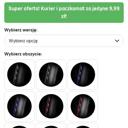
Super oferta! Kurier i paczkomat za jedyne 9,99
zł!
Wybierz wersję:
Wybierz obszycie: