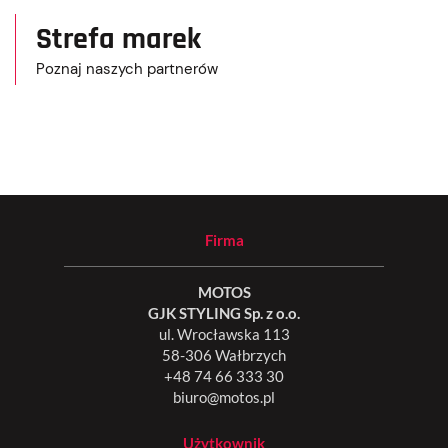
Strefa marek
Poznaj naszych partnerów
Firma
MOTOS
GJK STYLING Sp. z o.o.
ul. Wrocławska 113
58-306 Wałbrzych
+48 74 66 333 30
biuro@motos.pl
Użytkownik