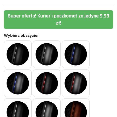
Super oferta! Kurier i paczkomat za jedyne 9,99
zł!
Wybierz obszycie: