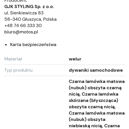
Producent:
GJK STYLING Sp. z o.o.
ul. Sienkiewicza 83
58-340 Głuszyca, Polska
+48 74 66 333 30
biuro@motos.pl
Karta bezpieczeństwa
Materiał
welur
Typ produktu
dywaniki samochodowe
Czarna lamówka matowa
(nubuk) obszyta czarną
nicią, Czarna lamówka
skórzana (błyszcząca)
obszyta czarną nicią,
Czarna lamówka matowa
(nubuk) obszyta
niebieską nicią, Czarna