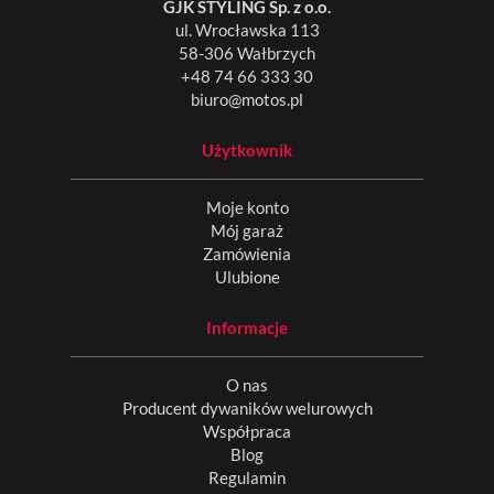
GJK STYLING Sp. z o.o.
ul. Wrocławska 113
58-306 Wałbrzych
+48 74 66 333 30
biuro@motos.pl
Użytkownik
Moje konto
Mój garaż
Zamówienia
Ulubione
Informacje
O nas
Producent dywaników welurowych
Współpraca
Blog
Regulamin