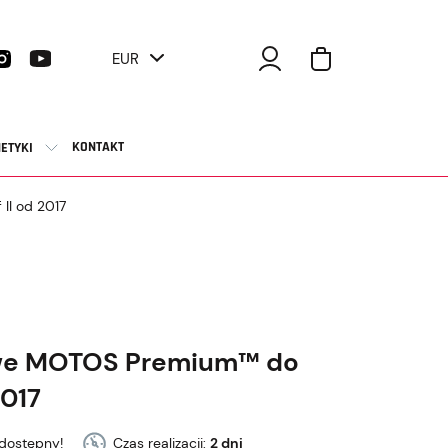
EUR
KONTAKT
ETYKI
II od 2017
owe MOTOS Premium™ do
2017
dostępny!
Czas realizacji:
2 dni