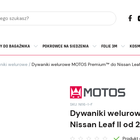
Y DO BAGAŻNIKA
POKROWCE NA SIEDZENIA
FOLIE 3M
KOSM
niki welurowe
/
Dywaniki welurowe MOTOS Premium™ do Nissan Leaf 
SKU: NI16-1-F
Dywaniki welur
Nissan Leaf II od 
Produkt 