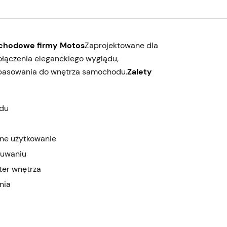
ochodowe firmy Motos
Zaprojektowane dla
łączenia eleganckiego wyglądu,
opasowania do wnętrza samochodu.
Zalety
odu
nne użytkowanie
suwaniu
ter wnętrza
nia