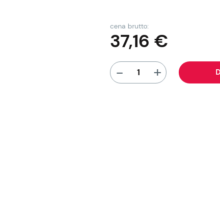
cena brutto:
37,16
€
+
-
D