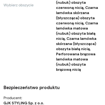
(nubuk) obszyta
Wybierz obszycie
czerwoną nicią, Czarna
lamówka skórzana
(błyszcząca) obszyta
czerwoną nicią, Czarna
lamówka matowa
(nubuk) obszyta białą
nicią, Czarna lamówka
skórzana (błyszcząca)
obszyta białą nicią,
Perforowana brązowa
lamówka matowa
(nubuk) obszyta
brązową nicią
Bezpieczeństwo produktu
Producent:
GJK STYLING Sp. z o.o.