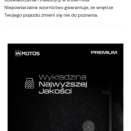
Niepowtarzalne wzornictwo gwarantuje, że wnętrze
Twojego pojazdu zmieni się nie do poznania.