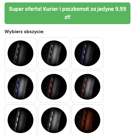
Super oferta! Kurier i paczkomat za jedyne 9,99
zł!
Wybierz obszycie: