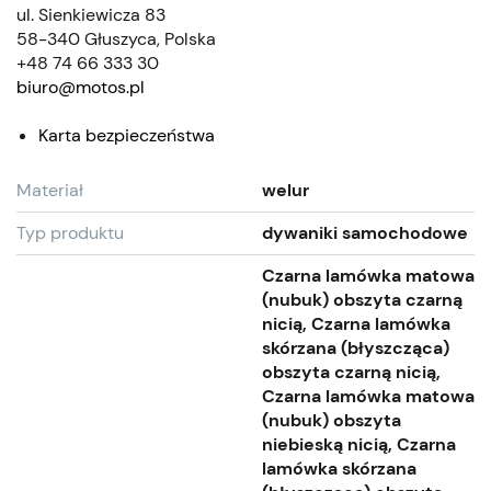
ul. Sienkiewicza 83
58-340 Głuszyca, Polska
+48 74 66 333 30
biuro@motos.pl
Karta bezpieczeństwa
Materiał
welur
Typ produktu
dywaniki samochodowe
Czarna lamówka matowa
(nubuk) obszyta czarną
nicią, Czarna lamówka
skórzana (błyszcząca)
obszyta czarną nicią,
Czarna lamówka matowa
(nubuk) obszyta
niebieską nicią, Czarna
lamówka skórzana