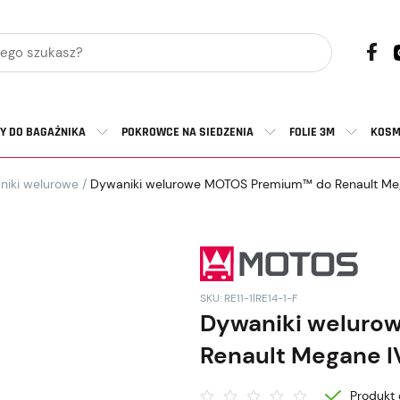
Y DO BAGAŻNIKA
POKROWCE NA SIEDZENIA
FOLIE 3M
KOSM
niki welurowe
/
Dywaniki welurowe MOTOS Premium™ do Renault Meg
SKU: RE11-1|RE14-1-F
Dywaniki welur
Renault Megane I
Produkt 