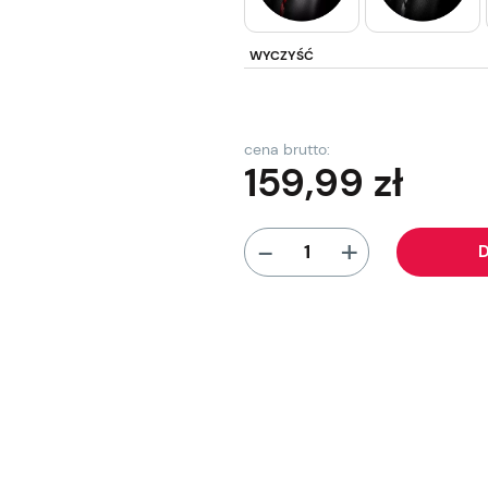
WYCZYŚĆ
cena brutto:
159,99
zł
+
-
D