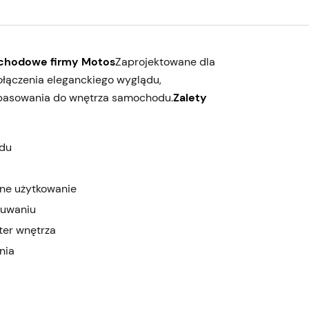
ochodowe firmy Motos
Zaprojektowane dla
łączenia eleganckiego wyglądu,
opasowania do wnętrza samochodu.
Zalety
odu
nne użytkowanie
suwaniu
ter wnętrza
nia