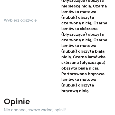
(błyszcząca) obszyta
niebieską nicią, Czarna
lamówka matowa
(nubuk) obszyta
Wybierz obszycie
czerwoną nicią, Czarna
lamówka skórzana
(błyszcząca) obszyta
czerwoną nicią, Czarna
lamówka matowa
(nubuk) obszyta białą
nicią, Czarna lamówka
skórzana (błyszcząca)
obszyta białą nicią,
Perforowana brązowa
lamówka matowa
(nubuk) obszyta
brązową nicią
Opinie
Nie dodano jeszcze żadnej opinii!