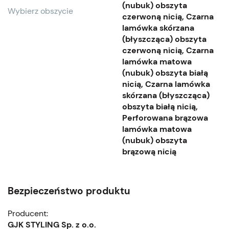
(nubuk) obszyta
Wybierz obszycie
czerwoną nicią, Czarna
lamówka skórzana
(błyszcząca) obszyta
czerwoną nicią, Czarna
lamówka matowa
(nubuk) obszyta białą
nicią, Czarna lamówka
skórzana (błyszcząca)
obszyta białą nicią,
Perforowana brązowa
lamówka matowa
(nubuk) obszyta
brązową nicią
Bezpieczeństwo produktu
Producent:
GJK STYLING Sp. z o.o.