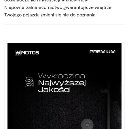
Niepowtarzalne wzornictwo gwarantuje, że wnętrze
Twojego pojazdu zmieni się nie do poznania.