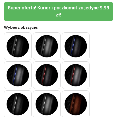
Super oferta! Kurier i paczkomat za jedyne 9,99
zł!
Wybierz obszycie: