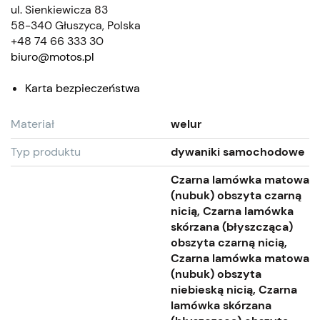
ul. Sienkiewicza 83
58-340 Głuszyca, Polska
+48 74 66 333 30
biuro@motos.pl
Karta bezpieczeństwa
Materiał
welur
Typ produktu
dywaniki samochodowe
Czarna lamówka matowa
(nubuk) obszyta czarną
nicią, Czarna lamówka
skórzana (błyszcząca)
obszyta czarną nicią,
Czarna lamówka matowa
(nubuk) obszyta
niebieską nicią, Czarna
lamówka skórzana