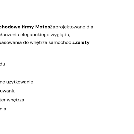
ochodowe firmy Motos
Zaprojektowane dla
łączenia eleganckiego wyglądu,
opasowania do wnętrza samochodu.
Zalety
odu
nne użytkowanie
suwaniu
ter wnętrza
nia