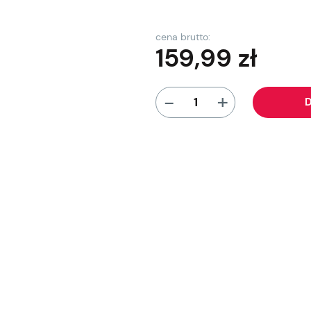
cena brutto:
159,99
zł
+
-
D