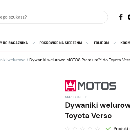
Y DO BAGAŻNIKA
POKROWCE NA SIEDZENIA
FOLIE 3M
KOSM
niki welurowe
/
Dywaniki welurowe MOTOS Premium™ do Toyota Ver
SKU: TO41-1-F
Dywaniki welur
Toyota Verso
Produkt 