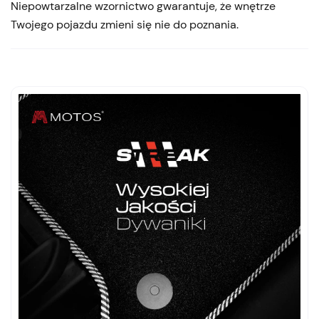
Niepowtarzalne wzornictwo gwarantuje, że wnętrze
Twojego pojazdu zmieni się nie do poznania.