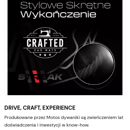
DRIVE, CRAFT, EXPERIENCE
Produkowane przez Motos dywaniki są zwieńczeniem lat
doświadczenia i inwestycji w know-how.