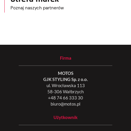
Poznaj naszych partnerów
Firma
MOTOS
GJK STYLING Sp. z o.o.
ul. Wrocławska 113
58-306 Wałbrzych
+48 74 66 333 30
biuro@motos.pl
Użytkownik