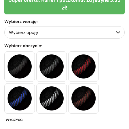
Super oferta! Kurier i paczkomat za jedyne 9,99
zł!
Wybierz wersję:
Wybierz obszycie:
WYCZYŚĆ