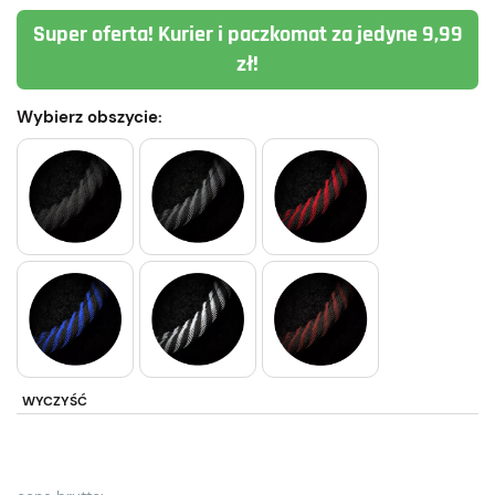
Super oferta! Kurier i paczkomat za jedyne 9,99
zł!
Wybierz obszycie:
WYCZYŚĆ