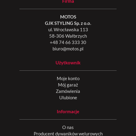
Firma
MOTOS
GJK STYLING Sp. z o.o.
ul. Wrocławska 113
58-306 Wałbrzych
+48 74 66 333 30
biuro@motos.pl
Użytkownik
Moje konto
Mój garaż
Zamówienia
Ulubione
Informacje
O nas
Producent dywaników welurowych