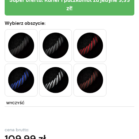
Super oferta! Kurier i paczkomat za jedyne 9,99
zł!
Wybierz obszycie:
WYCZYŚĆ
cena brutto:
109,99
zł