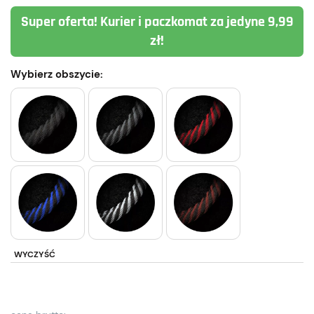
Super oferta! Kurier i paczkomat za jedyne 9,99
zł!
Wybierz obszycie:
WYCZYŚĆ