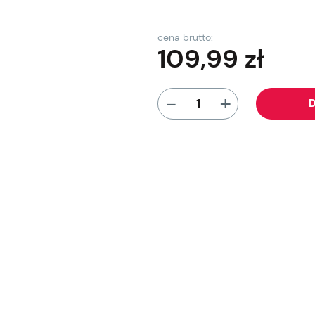
cena brutto:
109,99
zł
+
-
D