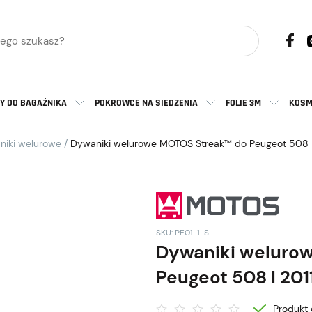
Y DO BAGAŻNIKA
POKROWCE NA SIEDZENIA
FOLIE 3M
KOSM
niki welurowe
/
Dywaniki welurowe MOTOS Streak™ do Peugeot 508 I
SKU: PE01-1-S
Dywaniki weluro
Peugeot 508 I 201
Produkt 