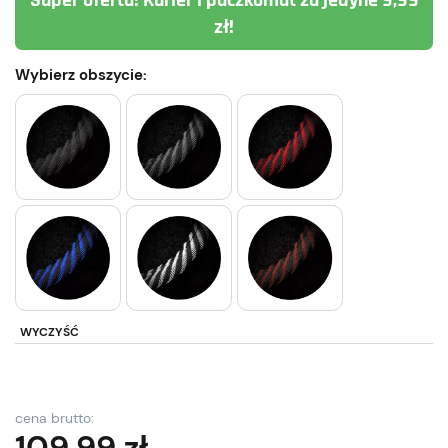
Super oferta! Kurier i paczkomat za jedyne 9,99
zł!
Wybierz obszycie:
WYCZYŚĆ
cena brutto:
109,99
zł