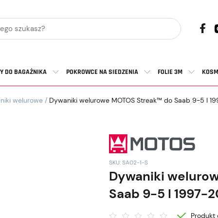
Y DO BAGAŻNIKA
POKROWCE NA SIEDZENIA
FOLIE 3M
KOSM
niki welurowe
/
Dywaniki welurowe MOTOS Streak™ do Saab 9-5 I 1
SKU: SA02-1-S
Dywaniki weluro
Saab 9-5 I 1997-
Produkt 