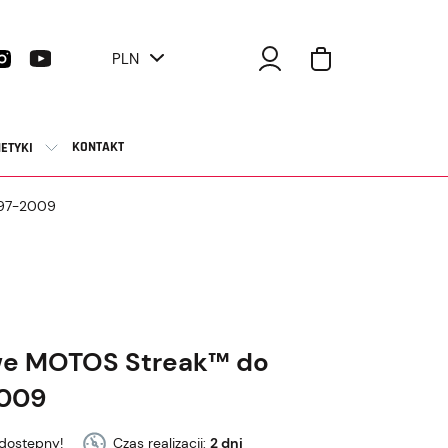
PLN
KONTAKT
ETYKI
997-2009
we MOTOS Streak™ do
2009
dostępny!
Czas realizacji:
2 dni