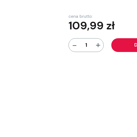
cena brutto:
109,99
zł
+
-
D