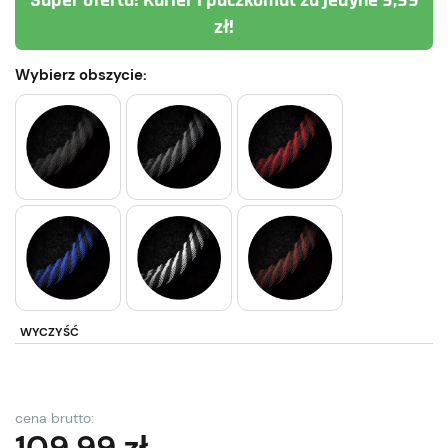
Super oferta! Kurier i paczkomat za jedyne 9,99
zł!
Wybierz obszycie:
WYCZYŚĆ
cena brutto:
109,99
zł