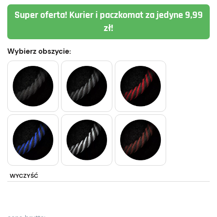
Super oferta! Kurier i paczkomat za jedyne 9,99
zł!
Wybierz obszycie:
WYCZYŚĆ