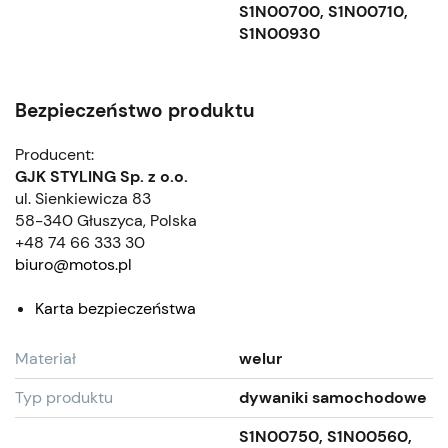
S1N00700, S1N00710,
S1N00930
Bezpieczeństwo produktu
Producent:
GJK STYLING Sp. z o.o.
ul. Sienkiewicza 83
58-340 Głuszyca, Polska
+48 74 66 333 30
biuro@motos.pl
Karta bezpieczeństwa
Materiał
welur
Typ produktu
dywaniki samochodowe
S1N00750, S1N00560,