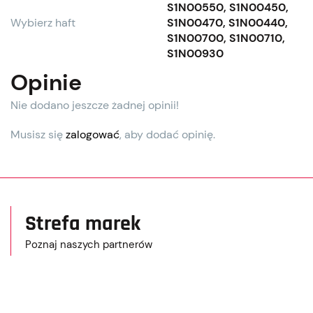
S1N00550, S1N00450,
Wybierz haft
S1N00470, S1N00440,
S1N00700, S1N00710,
S1N00930
Opinie
Nie dodano jeszcze żadnej opinii!
Musisz się
zalogować
, aby dodać opinię.
Strefa marek
Poznaj naszych partnerów