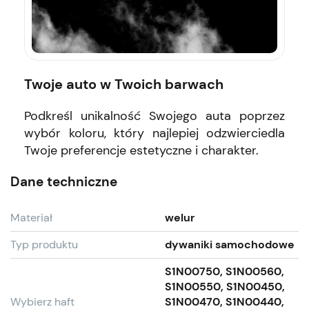
Twoje auto w Twoich barwach
Podkreśl unikalność Swojego auta poprzez
wybór koloru, który najlepiej odzwierciedla
Twoje preferencje estetyczne i charakter.
Dane techniczne
Materiał
welur
Typ produktu
dywaniki samochodowe
S1N00750, S1N00560,
S1N00550, S1N00450,
Wybierz haft
S1N00470, S1N00440,