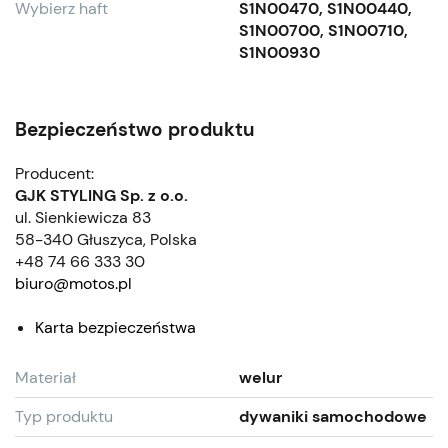
Wybierz haft
S1N00470, S1N00440,
S1N00700, S1N00710,
S1N00930
Bezpieczeństwo produktu
Producent:
GJK STYLING Sp. z o.o.
ul. Sienkiewicza 83
58-340 Głuszyca, Polska
+48 74 66 333 30
biuro@motos.pl
Karta bezpieczeństwa
Materiał
welur
Typ produktu
dywaniki samochodowe