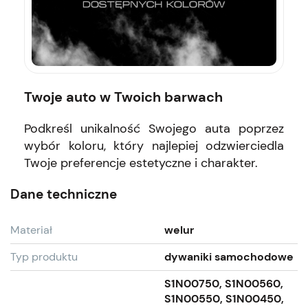
Twoje auto w Twoich barwach
Podkreśl unikalność Swojego auta poprzez
wybór koloru, który najlepiej odzwierciedla
Twoje preferencje estetyczne i charakter.
Dane techniczne
Materiał
welur
Typ produktu
dywaniki samochodowe
S1N00750, S1N00560,
S1N00550, S1N00450,