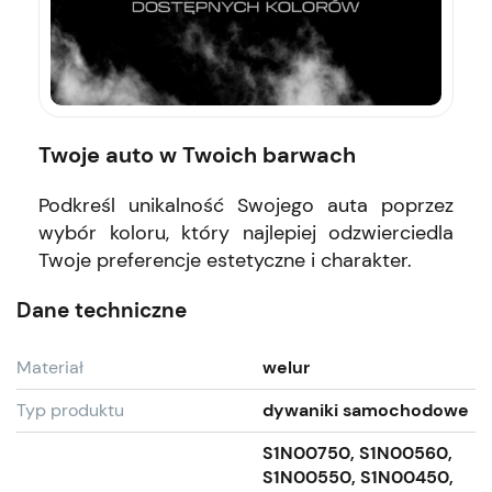
Twoje auto w Twoich barwach
Podkreśl unikalność Swojego auta poprzez
wybór koloru, który najlepiej odzwierciedla
Twoje preferencje estetyczne i charakter.
Dane techniczne
Materiał
welur
Typ produktu
dywaniki samochodowe
S1N00750, S1N00560,
S1N00550, S1N00450,