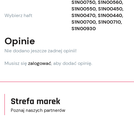
S1N00750, S1N00560,
S1N00550, S1N00450,
Wybierz haft
S1N00470, S1N00440,
S1N00700, S1N00710,
S1N00930
Opinie
Nie dodano jeszcze żadnej opinii!
Musisz się
zalogować
, aby dodać opinię.
Strefa marek
Poznaj naszych partnerów