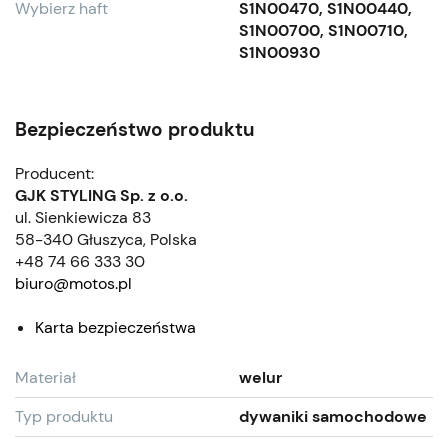
Wybierz haft
S1N00470, S1N00440,
S1N00700, S1N00710,
S1N00930
Bezpieczeństwo produktu
Producent:
GJK STYLING Sp. z o.o.
ul. Sienkiewicza 83
58-340 Głuszyca, Polska
+48 74 66 333 30
biuro@motos.pl
Karta bezpieczeństwa
Materiał
welur
Typ produktu
dywaniki samochodowe